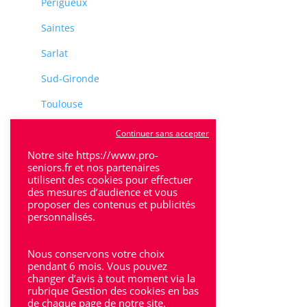
Perigueux
Saintes
Sarlat
Sud-Gironde
Toulouse
Tulle
Continuer sans accepter
Notre site https://www.pro-
Villeneuve-Sur-Lot
seniors.fr et nos partenaires
utilisent des cookies pour effectuer
des mesures d’audience et vous
proposer des contenus et publicités
personnalisés.
Rhône-Alpes
Nous conservons votre choix
pendant 6 mois. Vous pouvez
Bron
changer d’avis à tout moment via la
rubrique Gestion des cookies en bas
Lyon
de chaque page de notre site.