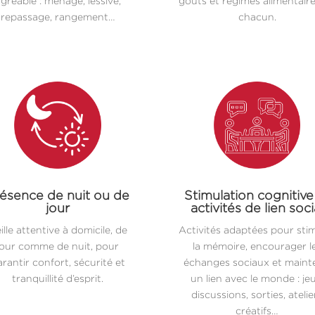
gréable : ménage, lessive,
goûts et régimes alimentair
repassage, rangement…
chacun.
ésence de nuit ou de
Stimulation cognitive
jour
activités de lien soci
ille attentive à domicile, de
Activités adaptées pour sti
jour comme de nuit, pour
la mémoire, encourager l
rantir confort, sécurité et
échanges sociaux et maint
tranquillité d’esprit.
un lien avec le monde : jeu
discussions, sorties, atelie
créatifs…