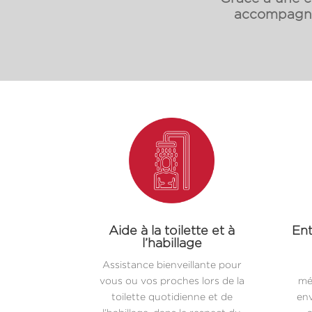
accompagnon
Aide à la toilette et à
Ent
l’habillage
Assistance bienveillante pour
vous ou vos proches lors de la
mé
toilette quotidienne et de
env