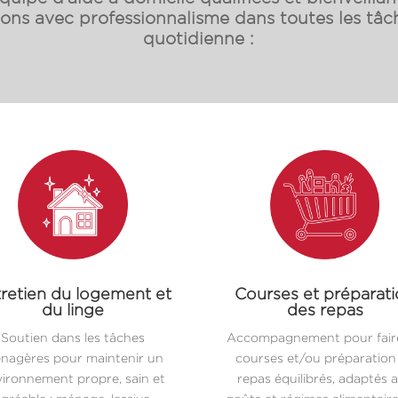
s avec professionnalisme dans toutes les tâch
quotidienne :
retien du logement et
Courses et préparat
du linge
des repas
Soutien dans les tâches
Accompagnement pour faire
nagères pour maintenir un
courses et/ou préparation
ironnement propre, sain et
repas équilibrés, adaptés 