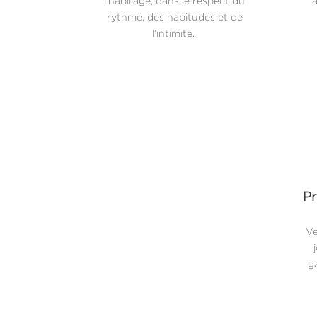
l’habillage, dans le respect du
a
rythme, des habitudes et de
l’intimité.
Pr
Ve
ga