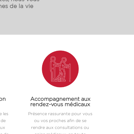
es de la vie
ion
Accompagnement aux
rendez-vous médicaux
 les
Présence rassurante pour vous
 de
ou vos proches afin de se
aux
rendre aux consultations ou