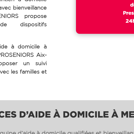
d
avec bienveillance
Pres
SENIORS propose
24h
de dispositifs
ide à domicile à
 PROSENIORS Aix-
oposer un suivi
vec les familles et
CES D’AIDE À DOMICILE À 
uipe d’aide à domicile qualifiées et bienveilla