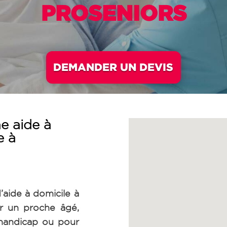
PROSENIORS
DEMANDER UN DEVIS
e aide à
e à
’aide à domicile à
 un proche âgé,
 handicap ou pour