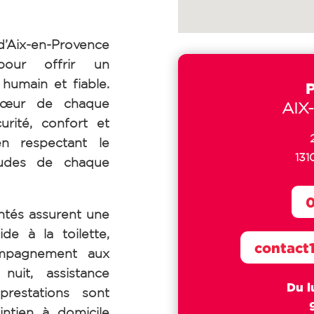
ix-en-Provence
pour offrir un
umain et fiable.
cœur de chaque
AIX
urité, confort et
en respectant le
131
tudes de chaque
0
tés assurent une
de à la toilette,
contact
ompagnement aux
uit, assistance
Du l
prestations sont
intien à domicile