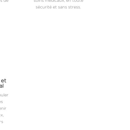
es de
soins médicaux, en toute
sécurité et sans stress.
 et
al
muler
es
enir
x,
rs