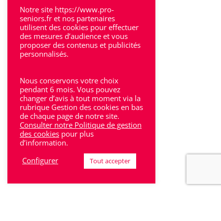
Villeneuve-Sur-Lot
Notre site https://www.pro-
seniors.fr et nos partenaires
utilisent des cookies pour effectuer
des mesures d’audience et vous
proposer des contenus et publicités
personnalisés.
Rhône-Alpes
Nous conservons votre choix
Bron
pendant 6 mois. Vous pouvez
changer d’avis à tout moment via la
rubrique Gestion des cookies en bas
Lyon
de chaque page de notre site.
Consulter notre Politique de gestion
Lyon 6
des cookies
pour plus
d’information.
Villeurbanne
Configurer
Tout accepter
Calluire
Décines
Saint-Etienne
Villefranche-sur-Saône