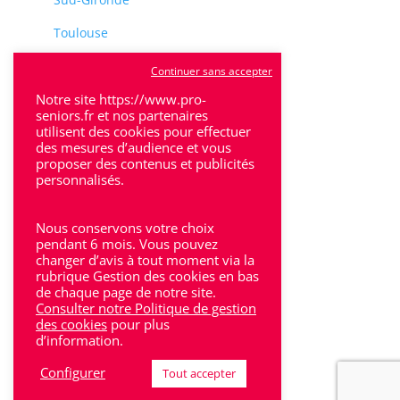
Toulouse
Tulle
Continuer sans accepter
Villeneuve-Sur-Lot
Notre site https://www.pro-
seniors.fr et nos partenaires
utilisent des cookies pour effectuer
des mesures d’audience et vous
proposer des contenus et publicités
personnalisés.
Rhône-Alpes
Nous conservons votre choix
Bron
pendant 6 mois. Vous pouvez
changer d’avis à tout moment via la
rubrique Gestion des cookies en bas
Lyon
de chaque page de notre site.
Consulter notre Politique de gestion
Lyon 6
des cookies
pour plus
d’information.
Villeurbanne
Configurer
Tout accepter
Calluire