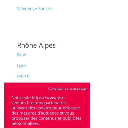
Villeneuve-Sur-Lot
Rhône-Alpes
Bron
Lyon
Lyon 6
Villeurbanne
Continuer sans accepter
Calluire
Notre site https://www.pro-
seniors.fr et nos partenaires
utilisent des cookies pour effectuer
Décines
des mesures d’audience et vous
proposer des contenus et publicités
Saint-Etienne
personnalisés.