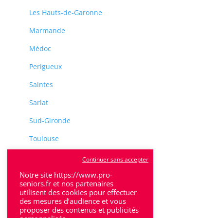
Les Hauts-de-Garonne
Marmande
Médoc
Perigueux
Saintes
Sarlat
Sud-Gironde
Toulouse
Tulle
Continuer sans accepter
Notre site https://www.pro-
Villeneuve-Sur-Lot
seniors.fr et nos partenaires
utilisent des cookies pour effectuer
des mesures d’audience et vous
proposer des contenus et publicités