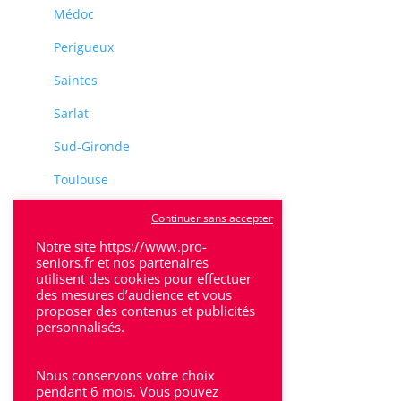
Médoc
Perigueux
Saintes
Sarlat
Sud-Gironde
Toulouse
Tulle
Continuer sans accepter
Notre site https://www.pro-
Villeneuve-Sur-Lot
seniors.fr et nos partenaires
utilisent des cookies pour effectuer
des mesures d’audience et vous
proposer des contenus et publicités
personnalisés.
Rhône-Alpes
Nous conservons votre choix
pendant 6 mois. Vous pouvez
Bron