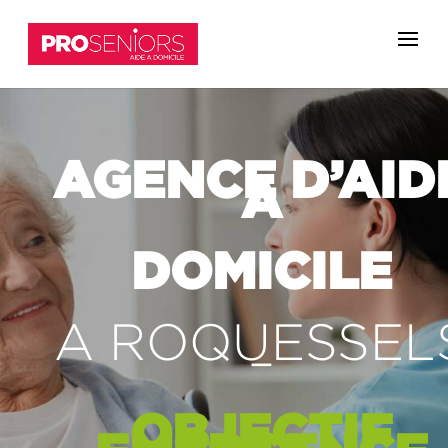
AGENCE D’AID
A
DOMICILE
A ROQUESSEL
–
OBJECTIF