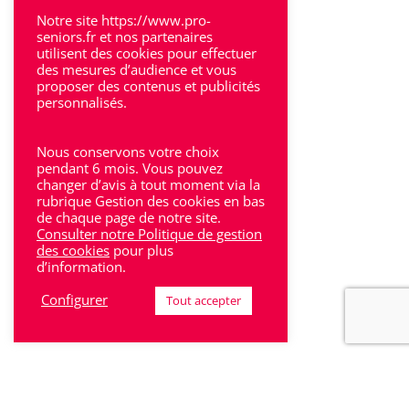
Villeneuve-Sur-Lot
Notre site https://www.pro-
seniors.fr et nos partenaires
utilisent des cookies pour effectuer
des mesures d’audience et vous
proposer des contenus et publicités
personnalisés.
Rhône-Alpes
Nous conservons votre choix
Bron
pendant 6 mois. Vous pouvez
changer d’avis à tout moment via la
rubrique Gestion des cookies en bas
Lyon
de chaque page de notre site.
Consulter notre Politique de gestion
Lyon 6
des cookies
pour plus
d’information.
Villeurbanne
Configurer
Tout accepter
Calluire
Décines
Saint-Etienne
Villefranche-sur-Saône