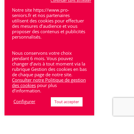
Continuer sans accepter
Villeneuve-Sur-Lot
Notre site https://www.pro-
seniors.fr et nos partenaires
utilisent des cookies pour effectuer
des mesures d’audience et vous
proposer des contenus et publicités
personnalisés.
Rhône-Alpes
Nous conservons votre choix
Bron
pendant 6 mois. Vous pouvez
changer d’avis à tout moment via la
rubrique Gestion des cookies en bas
Lyon
de chaque page de notre site.
Consulter notre Politique de gestion
Lyon 6
des cookies
pour plus
d’information.
Villeurbanne
Configurer
Tout accepter
Calluire
Décines
Saint-Etienne