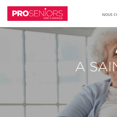
NOUS C
A
SAI