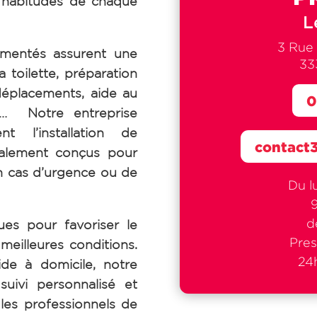
s habitudes de chaque
L
3 Rue
mentés assurent une
33
 toilette, préparation
éplacements, aide au
0
ve… Notre entreprise
 l’installation de
contact
ialement conçus pour
en cas d’urgence ou de
Du l
d
ues pour favoriser le
Pres
meilleures conditions.
24h
ide à domicile, notre
uivi personnalisé et
t les professionnels de