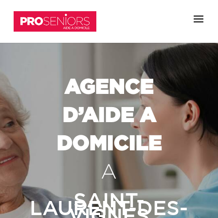
AGENCE
D’AIDE A
DOMICILE
A
SAINT-
LAURENT-DES-
VIGNES