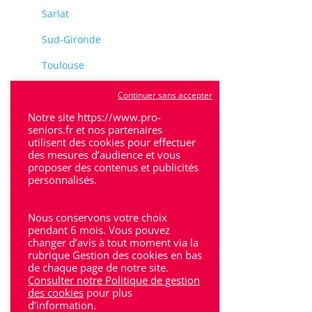
Sarlat
Sud-Gironde
Toulouse
Tulle
Continuer sans accepter
Notre site https://www.pro-
Villeneuve-Sur-Lot
seniors.fr et nos partenaires
utilisent des cookies pour effectuer
des mesures d’audience et vous
proposer des contenus et publicités
personnalisés.
Rhône-Alpes
Nous conservons votre choix
pendant 6 mois. Vous pouvez
Bron
changer d’avis à tout moment via la
rubrique Gestion des cookies en bas
Lyon
de chaque page de notre site.
Consulter notre Politique de gestion
Lyon 6
des cookies
pour plus
d’information.
Villeurbanne