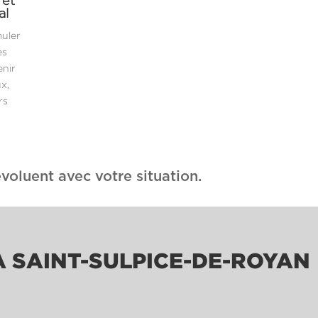
 et
al
muler
es
enir
x,
rs
voluent avec votre situation.
À SAINT-SULPICE-DE-ROYAN