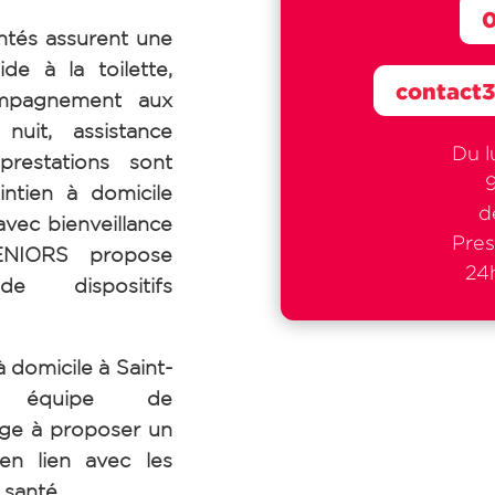
0
tés assurent une
de à la toilette,
contact
ompagnement aux
uit, assistance
Du l
prestations sont
intien à domicile
d
avec bienveillance
Pres
SENIORS propose
24h
de dispositifs
à domicile à Saint-
re équipe de
e à proposer un
 en lien avec les
 santé.