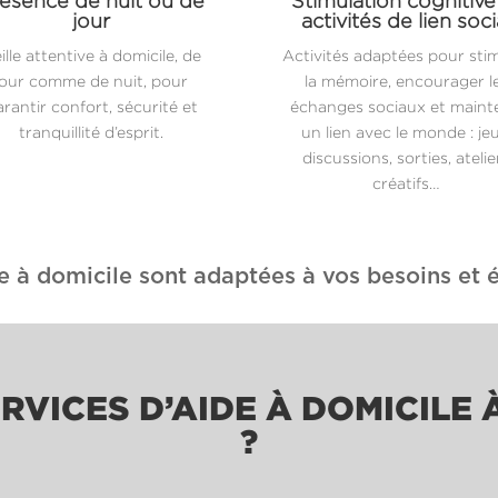
ésence de nuit ou de
Stimulation cognitive
jour
activités de lien soci
ille attentive à domicile, de
Activités adaptées pour sti
jour comme de nuit, pour
la mémoire, encourager l
rantir confort, sécurité et
échanges sociaux et maint
tranquillité d’esprit.
un lien avec le monde : jeu
discussions, sorties, atelie
créatifs…
e à domicile sont adaptées à vos besoins et é
RVICES D’AIDE À DOMICILE 
?