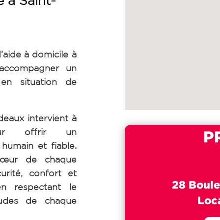
 à Saint-
’aide à domicile à
 accompagner un
en situation de
aux intervient à
pour offrir un
P
umain et fiable.
cœur de chaque
urité, confort et
28 Boule
en respectant le
Loc
tudes de chaque