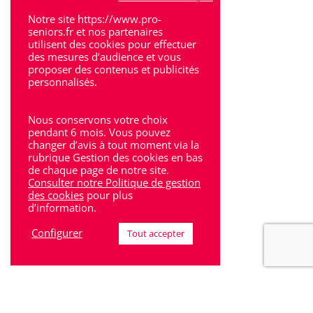
Notre site https://www.pro-
Villeneuve-Sur-Lot
seniors.fr et nos partenaires
utilisent des cookies pour effectuer
des mesures d’audience et vous
proposer des contenus et publicités
personnalisés.
Rhône-Alpes
Nous conservons votre choix
pendant 6 mois. Vous pouvez
Bron
changer d’avis à tout moment via la
rubrique Gestion des cookies en bas
Lyon
de chaque page de notre site.
Consulter notre Politique de gestion
Lyon 6
des cookies
pour plus
d’information.
Villeurbanne
Configurer
Tout accepter
Calluire
Décines
Saint-Etienne
Villefranche-sur-Saône