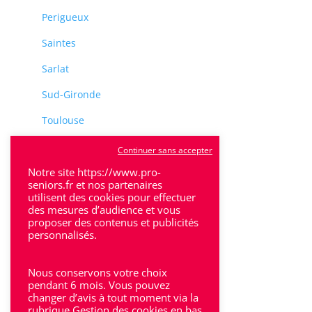
Perigueux
Saintes
Sarlat
Sud-Gironde
Toulouse
Tulle
Continuer sans accepter
Notre site https://www.pro-
Villeneuve-Sur-Lot
seniors.fr et nos partenaires
utilisent des cookies pour effectuer
des mesures d’audience et vous
proposer des contenus et publicités
personnalisés.
Rhône-Alpes
Nous conservons votre choix
pendant 6 mois. Vous pouvez
Bron
changer d’avis à tout moment via la
rubrique Gestion des cookies en bas
Lyon