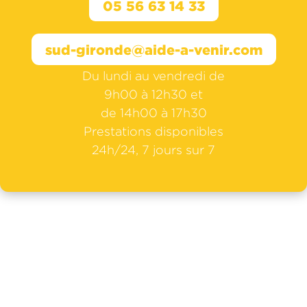
05 56 63 14 33
sud-gironde@aide-a-venir.com
Du lundi au vendredi de
9h00 à 12h30 et
de 14h00 à 17h30
Prestations disponibles
24h/24, 7 jours sur 7