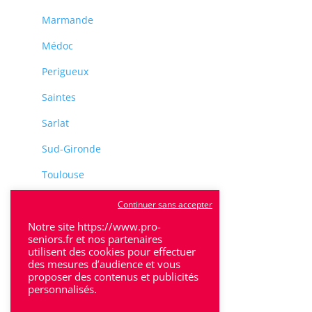
Marmande
Médoc
Perigueux
Saintes
Sarlat
Sud-Gironde
Toulouse
Tulle
Continuer sans accepter
Notre site https://www.pro-
Villeneuve-Sur-Lot
seniors.fr et nos partenaires
utilisent des cookies pour effectuer
des mesures d’audience et vous
proposer des contenus et publicités
personnalisés.