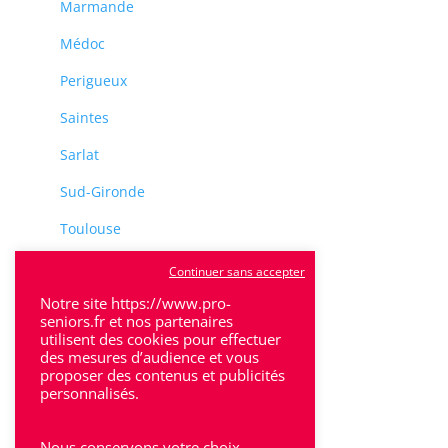
Marmande
Médoc
Perigueux
Saintes
Sarlat
Sud-Gironde
Toulouse
Tulle
Continuer sans accepter
Notre site https://www.pro-
Villeneuve-Sur-Lot
seniors.fr et nos partenaires
utilisent des cookies pour effectuer
des mesures d’audience et vous
proposer des contenus et publicités
personnalisés.
Rhône-Alpes
Nous conservons votre choix