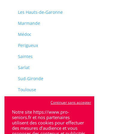
Les Hauts-de-Garonne
Marmande
Médoc
Perigueux
Saintes
Sarlat
Sud-Gironde
Toulouse
Tulle
Continuer sans accepter
Notre site https://www.pro-
Villeneuve-Sur-Lot
seniors.fr et nos partenaires
utilisent des cookies pour effectuer
des mesures d’audience et vous
proposer des contenus et publicités