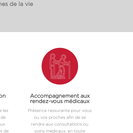
es de la vie
ion
Accompagnement aux
rendez-vous médicaux
 les
Présence rassurante pour vous
 de
ou vos proches afin de se
aux
rendre aux consultations ou
es de
soins médicaux, en toute