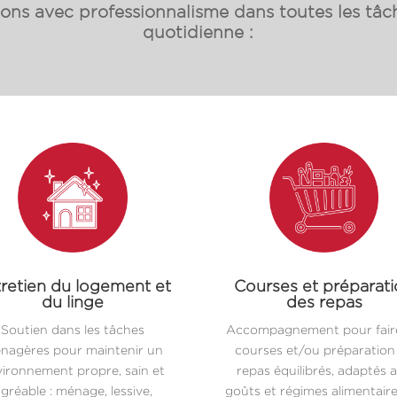
s avec professionnalisme dans toutes les tâch
quotidienne :
retien du logement et
Courses et préparat
du linge
des repas
Soutien dans les tâches
Accompagnement pour faire
nagères pour maintenir un
courses et/ou préparation
ironnement propre, sain et
repas équilibrés, adaptés 
gréable : ménage, lessive,
goûts et régimes alimentair