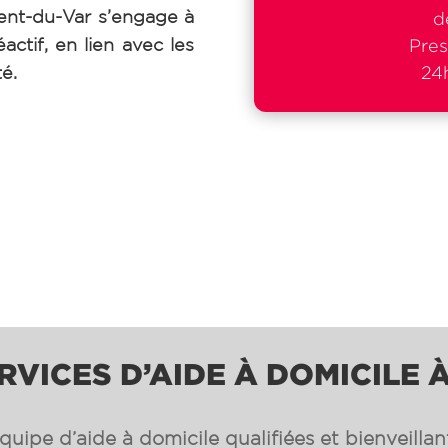
nt-du-Var s’engage à
d
actif, en lien avec les
Pres
té.
24h
RVICES D’AIDE À DOMICILE 
uipe d’aide à domicile qualifiées et bienveilla