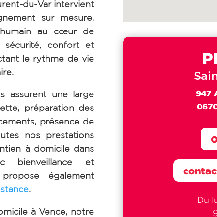
ent-du-Var intervient
gnement sur mesure,
l’humain au cœur de
 sécurité, confort et
P
ctant le rythme de vie
ire.
Sai
947 
s assurent une large
0670
ette, préparation des
cements, présence de
outes nos prestations
0
ntien à domicile dans
ec bienveillance et
contac
 propose également
istance
.
Du l
omicile à Vence, notre