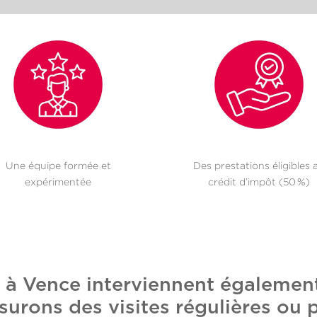
Une équipe formée et
Des prestations éligibles 
expérimentée
crédit d’impôt (50 %)
e à Vence interviennent égaleme
surons des visites régulières ou 