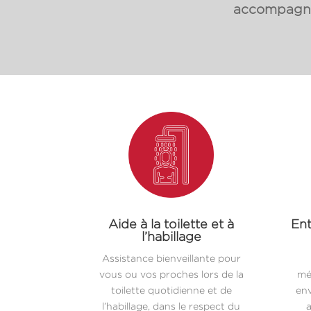
accompagnon
Aide à la toilette et à
Ent
l’habillage
Assistance bienveillante pour
vous ou vos proches lors de la
mé
toilette quotidienne et de
env
l’habillage, dans le respect du
a