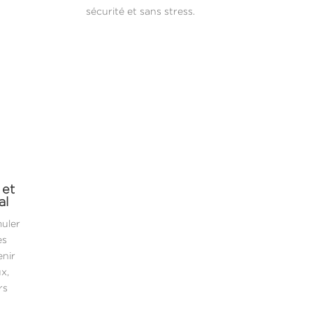
sécurité et sans stress.
 et
al
muler
es
enir
x,
rs