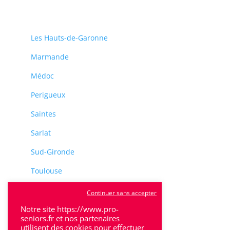
Les Hauts-de-Garonne
Marmande
Médoc
Perigueux
Saintes
Sarlat
Sud-Gironde
Toulouse
Tulle
Continuer sans accepter
Notre site https://www.pro-
Villeneuve-Sur-Lot
seniors.fr et nos partenaires
utilisent des cookies pour effectuer