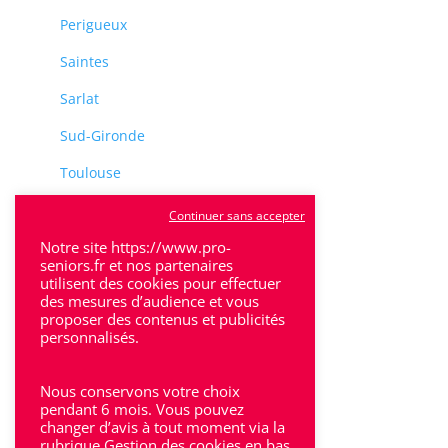
Perigueux
Saintes
Sarlat
Sud-Gironde
Toulouse
Tulle
Continuer sans accepter
Notre site https://www.pro-
Villeneuve-Sur-Lot
seniors.fr et nos partenaires
utilisent des cookies pour effectuer
des mesures d’audience et vous
proposer des contenus et publicités
personnalisés.
Rhône-Alpes
Nous conservons votre choix
pendant 6 mois. Vous pouvez
Bron
changer d’avis à tout moment via la
rubrique Gestion des cookies en bas
Lyon