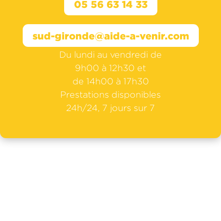
05 56 63 14 33
sud-gironde@aide-a-venir.com
Du lundi au vendredi de
9h00 à 12h30 et
de 14h00 à 17h30
Prestations disponibles
24h/24, 7 jours sur 7