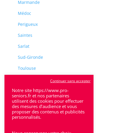
Marmande
Médoc
Perigueux
Saintes
Sarlat
Sud-Gironde
Toulouse
Tulle
Continuer sans accepter
Notre site https://www.pro-
Villeneuve-Sur-Lot
seniors.fr et nos partenaires
utilisent des cookies pour effectuer
des mesures d’audience et vous
proposer des contenus et publicités
personnalisés.
Rhône-Alpes