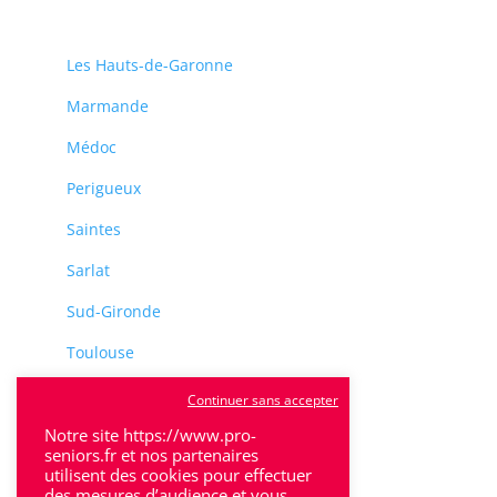
Les Hauts-de-Garonne
Marmande
Médoc
Perigueux
Saintes
Sarlat
Sud-Gironde
Toulouse
Tulle
Continuer sans accepter
Villeneuve-Sur-Lot
Notre site https://www.pro-
seniors.fr et nos partenaires
utilisent des cookies pour effectuer
des mesures d’audience et vous