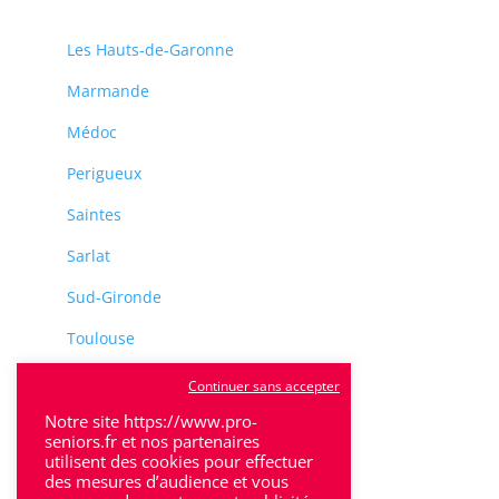
Les Hauts-de-Garonne
Marmande
Médoc
Perigueux
Saintes
Sarlat
Sud-Gironde
Toulouse
Tulle
Continuer sans accepter
Notre site https://www.pro-
Villeneuve-Sur-Lot
seniors.fr et nos partenaires
utilisent des cookies pour effectuer
des mesures d’audience et vous