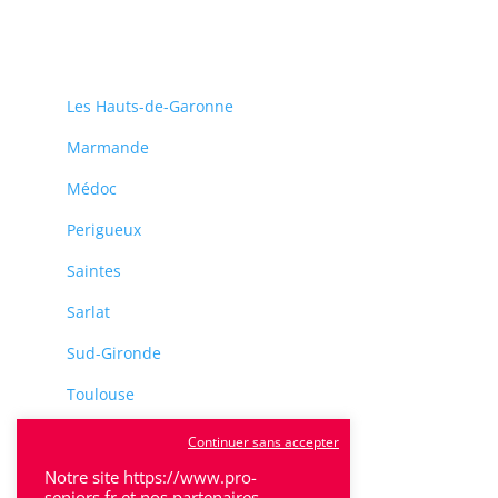
Les Hauts-de-Garonne
Marmande
Médoc
Perigueux
Saintes
Sarlat
Sud-Gironde
Toulouse
Tulle
Continuer sans accepter
Villeneuve-Sur-Lot
Notre site https://www.pro-
seniors.fr et nos partenaires