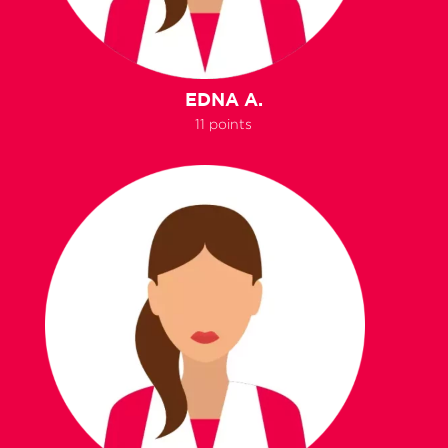
EDNA A.
11 points