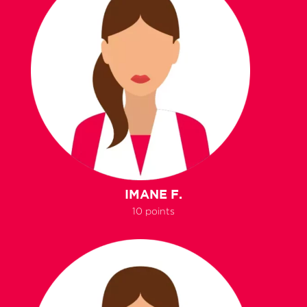
IMANE F.
10 points