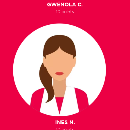
GWÉNOLA C.
10 points
INES N.
10 points