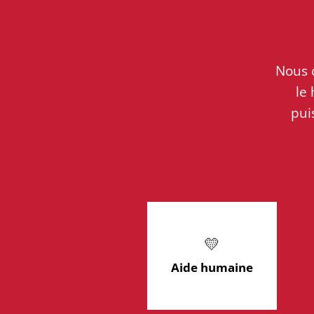
Nous c
le 
pui
💛
Aide humaine