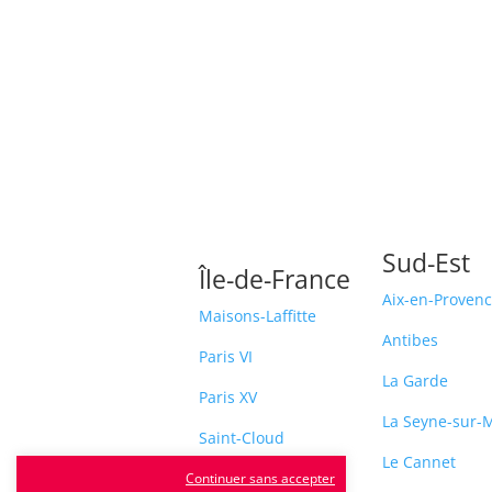
Sud-Est
Île-de-France
Aix-en-Proven
Maisons-Laffitte
Antibes
Paris VI
La Garde
Paris XV
La Seyne-sur-
Saint-Cloud
Le Cannet
Sceaux
Continuer sans accepter