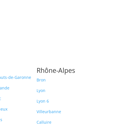
Rhône-Alpes
auts-de-Garonne
Bron
ande
Lyon
c
Lyon 6
ueux
Villeurbanne
es
Calluire