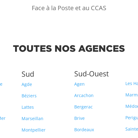
Face à la Poste et au CCAS
TOUTES NOS AGENCES
Sud-Ouest
Sud
Les H
ce
Agen
Agde
Marm
Arcachon
Béziers
Médo
Bergerac
Lattes
Perig
Mer
Brive
Marseillan
Saint
Bordeaux
Montpellier