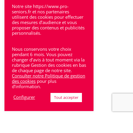
Notre site https://www.pro-
Villeneuve-Sur-Lot
seniors.fr et nos partenaires
utilisent des cookies pour effectuer
des mesures d’audience et vous
proposer des contenus et publicités
personnalisés.
Rhône-Alpes
Nous conservons votre choix
pendant 6 mois. Vous pouvez
Bron
changer d’avis à tout moment via la
rubrique Gestion des cookies en bas
Lyon
de chaque page de notre site.
Consulter notre Politique de gestion
Lyon 6
des cookies
pour plus
d’information.
Villeurbanne
Configurer
Tout accepter
Calluire
Décines
Saint-Etienne
Villefranche-sur-Saône