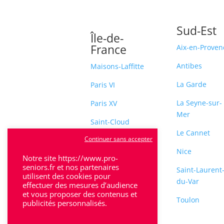
Sud-Est
Île-de-
France
Aix-en-Proven
Antibes
Maisons-Laffitte
La Garde
Paris VI
La Seyne-sur-
Paris XV
Mer
Saint-Cloud
Le Cannet
Continuer sans accepter
Sceaux
Nice
Notre site https://www.pro-
seniors.fr et nos partenaires
Saint-Laurent
utilisent des cookies pour
du-Var
effectuer des mesures d’audience
et vous proposer des contenus et
Toulon
publicités personnalisés.