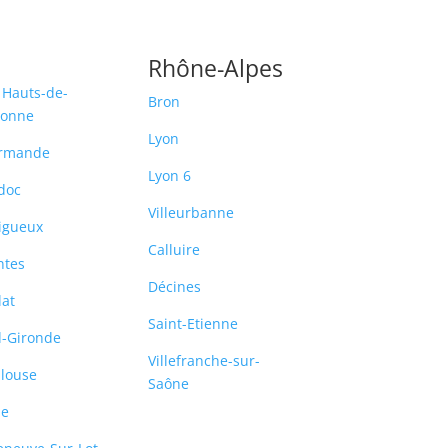
Rhône-Alpes
 Hauts-de-
Bron
ronne
Lyon
rmande
Lyon 6
doc
Villeurbanne
igueux
Calluire
ntes
Décines
lat
Saint-Etienne
-Gironde
Villefranche-sur-
louse
Saône
le