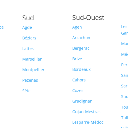
Sud-Ouest
Sud
Les
ce
Agen
Agde
Ga
Arcachon
Béziers
Ma
Bergerac
Lattes
Mé
Brive
Marseillan
Per
Bordeaux
Montpellier
Sai
Cahors
Pézenas
Sar
Cozes
Sète
Sud
-
Gradignan
Tou
Gujan-Mestras
Tul
Lesparre-Médoc