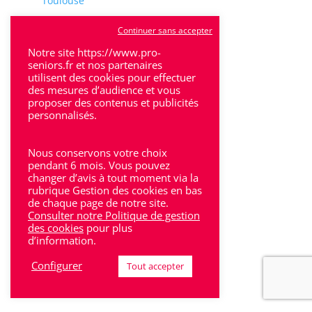
Toulouse
Tulle
Continuer sans accepter
Villeneuve-Sur-Lot
Notre site https://www.pro-
seniors.fr et nos partenaires
utilisent des cookies pour effectuer
des mesures d’audience et vous
proposer des contenus et publicités
personnalisés.
Rhône-Alpes
Nous conservons votre choix
Bron
pendant 6 mois. Vous pouvez
changer d’avis à tout moment via la
rubrique Gestion des cookies en bas
Lyon
de chaque page de notre site.
Consulter notre Politique de gestion
Lyon 6
des cookies
pour plus
d’information.
Villeurbanne
Configurer
Tout accepter
Calluire
Décines