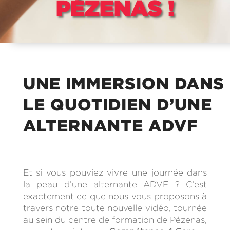
PÉZENAS !
UNE IMMERSION DANS
LE QUOTIDIEN D’UNE
ALTERNANTE ADVF
Et si vous pouviez vivre une journée dans
la peau d’une alternante ADVF ? C’est
exactement ce que nous vous proposons à
travers notre toute nouvelle vidéo, tournée
au sein du centre de formation de Pézenas,