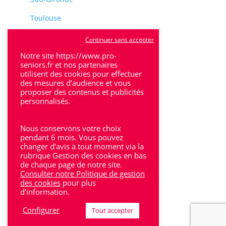
Toulouse
Tulle
Continuer sans accepter
Notre site https://www.pro-
Villeneuve-Sur-Lot
seniors.fr et nos partenaires
utilisent des cookies pour effectuer
des mesures d’audience et vous
proposer des contenus et publicités
personnalisés.
Rhône-Alpes
Nous conservons votre choix
pendant 6 mois. Vous pouvez
Bron
changer d’avis à tout moment via la
rubrique Gestion des cookies en bas
Lyon
de chaque page de notre site.
Consulter notre Politique de gestion
Lyon 6
des cookies
pour plus
d’information.
Villeurbanne
Configurer
Tout accepter
Calluire