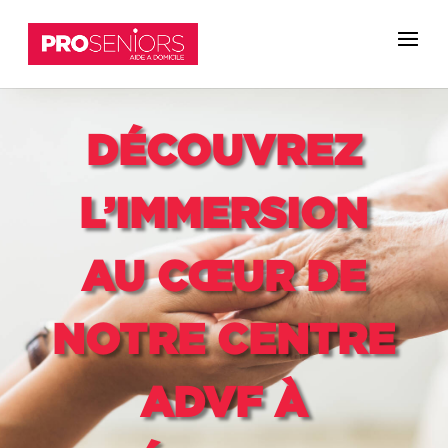
DÉCOUVREZ
L’IMMERSION
AU CŒUR DE
NOTRE CENTRE
ADVF À