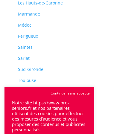
Les Hauts-de-Garonne
Marmande
Médoc
Perigueux
Saintes
Sarlat
Sud-Gironde
Toulouse
Tulle
Continuer sans accepter
Villeneuve-Sur-Lot
Notre site https://www.pro-
seniors.fr et nos partenaires
utilisent des cookies pour effectuer
des mesures d’audience et vous
proposer des contenus et publicités
personnalisés.