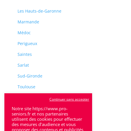
Les Hauts-de-Garonne
Marmande
Médoc
Perigueux
Saintes
Sarlat
Sud-Gironde
Toulouse
Tulle
Continuer sans accepter
Notre site https://www.pro-
Villeneuve-Sur-Lot
seniors.fr et nos partenaires
utilisent des cookies pour effectuer
des mesures d’audience et vous
proposer des contenus et publicités