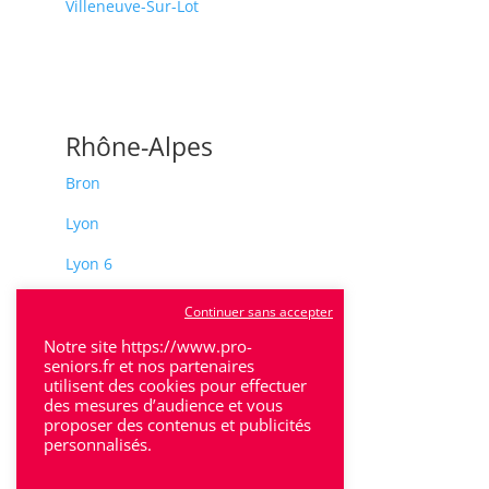
Villeneuve-Sur-Lot
Rhône-Alpes
Bron
Lyon
Lyon 6
Villeurbanne
Continuer sans accepter
Calluire
Notre site https://www.pro-
seniors.fr et nos partenaires
utilisent des cookies pour effectuer
Décines
des mesures d’audience et vous
proposer des contenus et publicités
Saint-Etienne
personnalisés.
Villefranche-sur-Saône