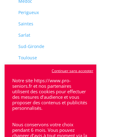
Médoc
Perigueux
Saintes
Sarlat
Sud-Gironde
Toulouse
Tulle
Continuer sans accepter
Notre site https://www.pro-
Villeneuve-Sur-Lot
seniors.fr et nos partenaires
utilisent des cookies pour effectuer
des mesures d’audience et vous
proposer des contenus et publicités
personnalisés.
Rhône-Alpes
Nous conservons votre choix
pendant 6 mois. Vous pouvez
Bron
changer d’avis à tout moment via la