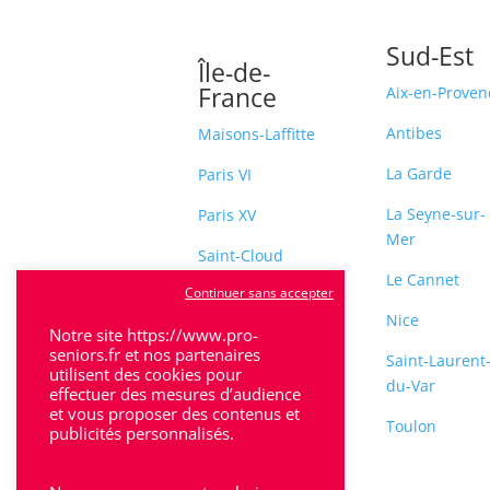
Sud-Est
Île-de-
France
Aix-en-Proven
Antibes
Maisons-Laffitte
La Garde
Paris VI
La Seyne-sur-
Paris XV
Mer
Saint-Cloud
Le Cannet
Continuer sans accepter
Sceaux
Nice
Notre site https://www.pro-
seniors.fr et nos partenaires
Saint-Laurent
utilisent des cookies pour
du-Var
effectuer des mesures d’audience
et vous proposer des contenus et
Toulon
publicités personnalisés.