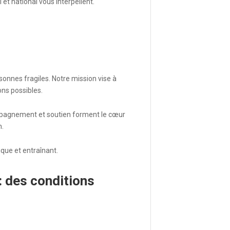
et national vous interpellent.
onnes fragiles. Notre mission vise à
ons possibles.
mpagnement et soutien forment le cœur
n.
que et entraînant.
: des conditions