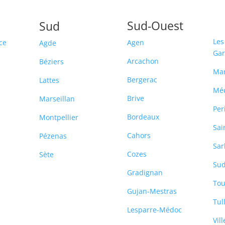
Sud-Ouest
Sud
Les
ce
Agen
Agde
Ga
Arcachon
Béziers
Ma
Bergerac
Lattes
Mé
Brive
Marseillan
Per
Bordeaux
Montpellier
Sai
Cahors
Pézenas
Sar
Cozes
Sète
Sud
-
Gradignan
Tou
Gujan-Mestras
Tul
Lesparre-Médoc
Vil