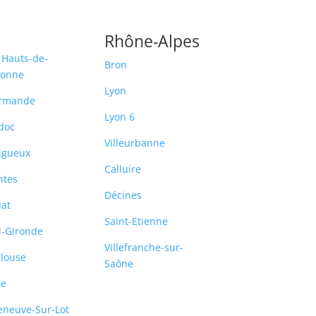
Rhône-Alpes
 Hauts-de-
Bron
ronne
Lyon
rmande
Lyon 6
doc
Villeurbanne
igueux
Calluire
ntes
Décines
lat
Saint-Etienne
-Gironde
Villefranche-sur-
louse
Saône
le
leneuve-Sur-Lot