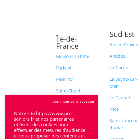
Sud-Est
Île-de-
France
Aix-en-Proven
Antibes
Maisons-Laffitte
La Garde
Paris VI
La Seyne-sur-
Paris XV
Mer
Saint-Cloud
Le Cannet
Continuer sans accepter
Sceaux
Nice
Notre site https://www.pro-
seniors.fr et nos partenaires
Saint-Laurent
utilisent des cookies pour
du-Var
effectuer des mesures d’audience
et vous proposer des contenus et