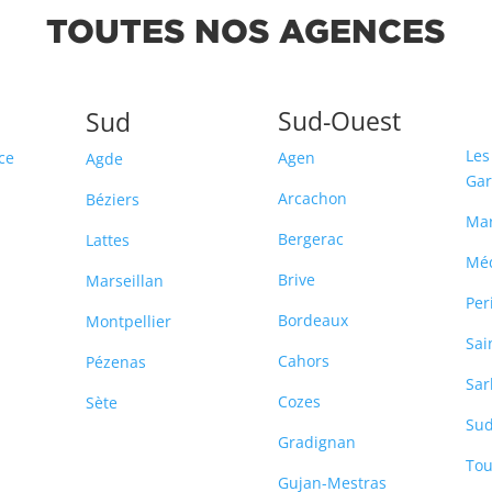
TOUTES NOS AGENCES
Sud-Ouest
Sud
Les
ce
Agen
Agde
Ga
Arcachon
Béziers
Ma
Bergerac
Lattes
Mé
Brive
Marseillan
Per
Bordeaux
Montpellier
Sai
Cahors
Pézenas
Sar
Cozes
Sète
Sud
-
Gradignan
Tou
Gujan-Mestras