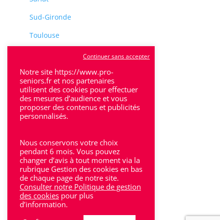
Sud-Gironde
Toulouse
Tulle
Continuer sans accepter
Notre site https://www.pro-
Villeneuve-Sur-Lot
seniors.fr et nos partenaires
utilisent des cookies pour effectuer
des mesures d’audience et vous
proposer des contenus et publicités
personnalisés.
Rhône-Alpes
Nous conservons votre choix
pendant 6 mois. Vous pouvez
Bron
changer d’avis à tout moment via la
rubrique Gestion des cookies en bas
Lyon
de chaque page de notre site.
Consulter notre Politique de gestion
Lyon 6
des cookies
pour plus
d’information.
Villeurbanne