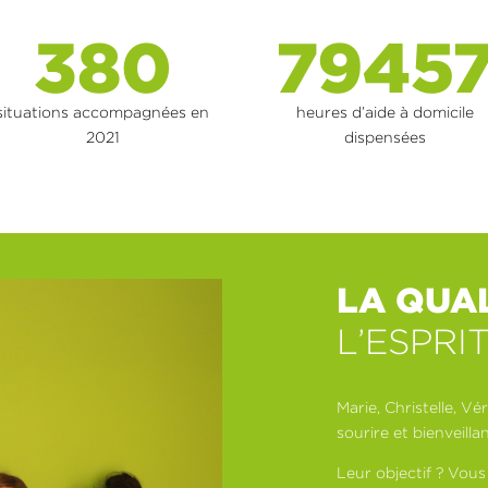
380
7945
situations accompagnées en
heures d’aide à domicile
2021
dispensées
LA QUAL
L’ESPRI
Marie, Christelle, V
sourire et bienveill
Leur objectif ? Vous