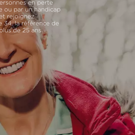
personnes en perte
ge ou par un handicap
et rejoignez
e 34, la référence de
plus de 25 ans.