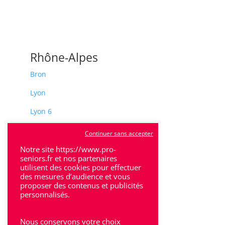
Rhône-Alpes
Bron
Lyon
Lyon 6
Villeurbanne
Continuer sans accepter
Calluire
Notre site https://www.pro-
seniors.fr et nos partenaires
Décines
utilisent des cookies pour effectuer
des mesures d’audience et vous
proposer des contenus et publicités
Saint-Etienne
personnalisés.
Villefranche-sur-Saône
Nous conservons votre choix