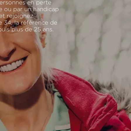
personnes en perte
ge ou par un handicap
et rejoignez
e 34, la référence de
puis plus de 25 ans.