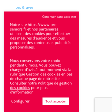
Les Graves
Continuer sans accepter
Notre site https://www.pro-
seniors.fr et nos partenaires
utilisent des cookies pour effectuer
Les Hauts-de-Garonne
des mesures d’audience et vous
proposer des contenus et publicités
Marmande
personnalisés.
Médoc
Nous conservons votre choix
Perigueux
pendant 6 mois. Vous pouvez
changer d’avis à tout moment via la
Saintes
rubrique Gestion des cookies en bas
de chaque page de notre site.
Sarlat
Consulter notre Politique de gestion
des cookies
pour plus
Sud-Gironde
d’information.
Configurer
Toulouse
Tout accepter
Tulle