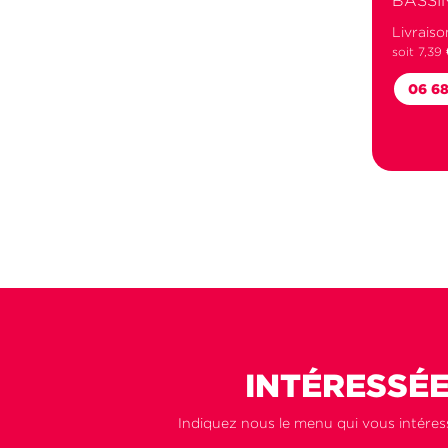
BASSI
Livraiso
soit 7,39
06 68
INTÉRESSÉE
Indiquez nous le menu qui vous intéress