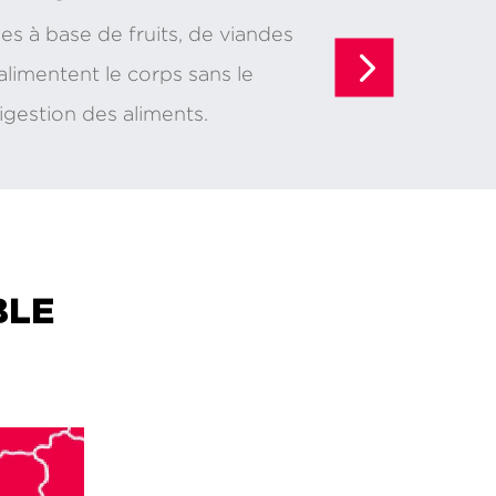
s à base de fruits, de viandes
Nos repas mixés
limentent le corps sans le
notamment pour 
 digestion des aliments.
de la masticatio
BLE