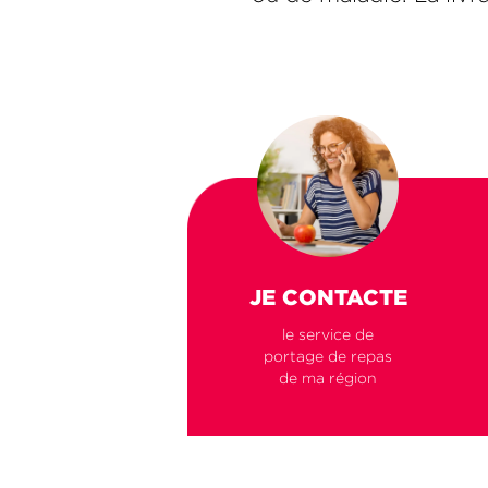
JE CONTACTE
le service de
portage de repas
de ma région