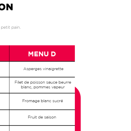
ION
petit pain.