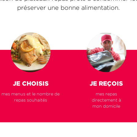
préserver une bonne alimentation.
JE CHOISIS
JE REÇOIS
mes menus et le nombre de
mes repas
repas souhaités
directement à
mon domicile