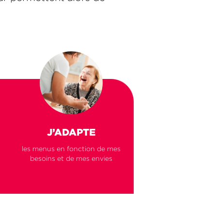
J’ADAPTE
les menus en fonction de mes
besoins et de mes envies