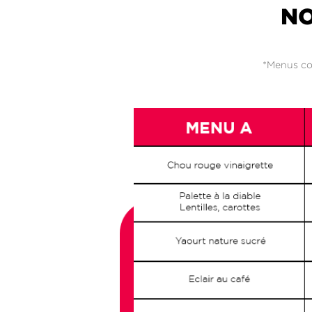
NO
*Menus com