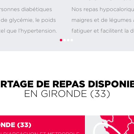
rsonnes diabétiques
Nos repas hypocalorique
 de glycémie, le poids
maigres et de légumes a
tel que l’hypertension.
fatiguer et facilitent la
RTAGE DE REPAS DISPONI
EN GIRONDE (33)
NDE (33)