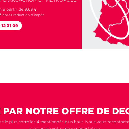
N D'ARCACHON ET METROPOLE
n à partir de 9,69 €
 € après réduction d’impôt
 12 31 09
 PAR NOTRE OFFRE DE DE
e le plus entre les 4 mentionnés plus haut. Nous vous recontacte
livraison de votre menu dégustation.