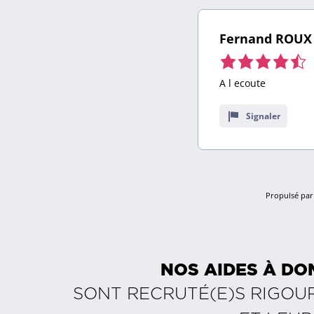
Fernand ROUX
Note
de
A l ecoute
4,5
sur
Signaler
9
avis
Propulsé par 
NOS AIDES À DO
SONT RECRUTÉ(E)S RIGOU