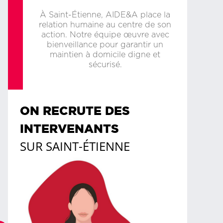
À Saint-Étienne, AIDE&A place la
relation humaine au centre de son
action. Notre équipe œuvre avec
bienveillance pour garantir un
maintien à domicile digne et
sécurisé.
ON RECRUTE DES
INTERVENANTS
SUR
SAINT-ÉTIENNE