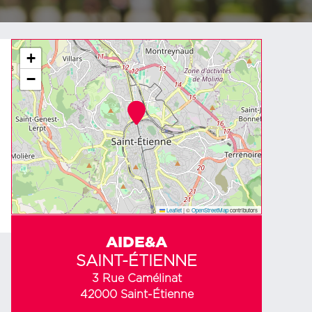
+
−
Leaflet
|
©
OpenStreetMap
contributors
AIDE&A
SAINT-ÉTIENNE
3 Rue Camélinat
42000 Saint-Étienne