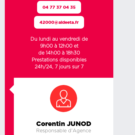
04 77 37 04 35
42000@aideeta.fr
Du lundi au vendredi de
9h00 à 12h00 et
de 14h00 à 18h30
Prestations disponibles
24h/24, 7 jours sur 7
Corentin JUNOD
Responsable d'Agence