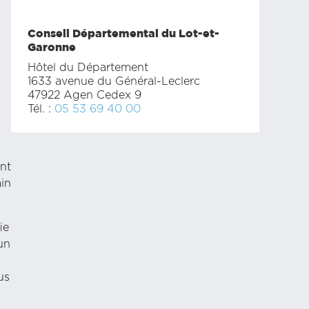
Conseil Départemental du Lot-et-
Garonne
Hôtel du Département
1633 avenue du Général-Leclerc
47922 Agen Cedex 9
Tél. :
05 53 69 40 00
ent
ain
ie
un
x
us