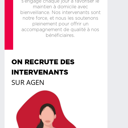
s’engage chaque jour à favoriser le
maintien à domicile avec
bienveillance. Nos intervenants sont
notre force, et nous les soutenons
pleinement pour offrir un
accompagnement de qualité à nos
bénéficiaires.
ON RECRUTE DES
INTERVENANTS
SUR
AGEN