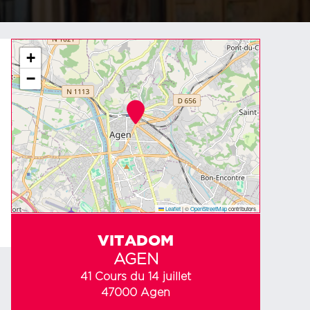
+
−
Leaflet
|
©
OpenStreetMap
contributors
VITADOM
AGEN
41 Cours du 14 juillet
47000 Agen