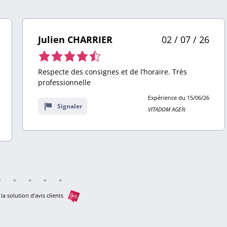
Julien CHARRIER
02 / 07 / 26
Note
de
Respecte des consignes et de l’horaire. Très
4,5
professionnelle
sur
Expérience du 15/06/26
9
Signaler
VITADOM AGEN
avis
la solution d'avis clients