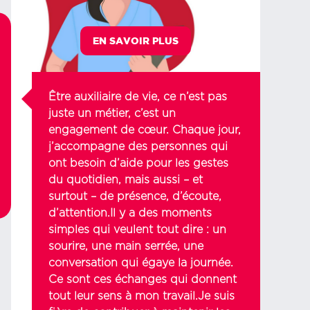
EN SAVOIR PLUS
Être auxiliaire de vie, ce n’est pas
juste un métier, c’est un
engagement de cœur. Chaque jour,
j’accompagne des personnes qui
ont besoin d’aide pour les gestes
du quotidien, mais aussi – et
surtout – de présence, d’écoute,
d’attention.Il y a des moments
simples qui veulent tout dire : un
sourire, une main serrée, une
conversation qui égaye la journée.
Ce sont ces échanges qui donnent
tout leur sens à mon travail.Je suis