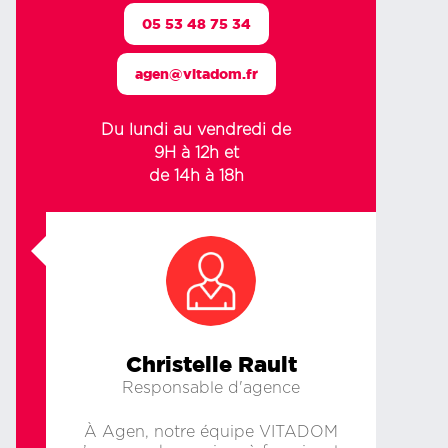
05 53 48 75 34
agen@vitadom.fr
Du lundi au vendredi de
9H à 12h et
de 14h à 18h
Christelle Rault
Responsable d'agence
À Agen, notre équipe VITADOM