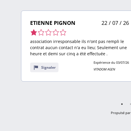
 26
ETIENNE PIGNON
22 / 07 / 26
Note
de
s
association irresponsable ils n'ont pas rempli le
1,0
contrat aucun contact n'a eu lieu; Seulement une
sur
st
heure et demi sur cinq a été effectuée .
2
Expérience du 03/07/26
avis
Signaler
VITADOM AGEN
4/26
Propulsé par 