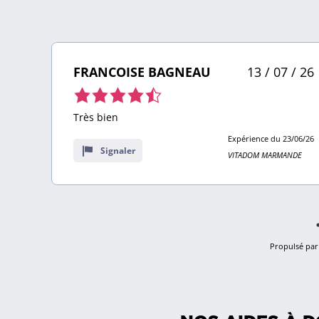
 26
FRANCOISE BAGNEAU
13 / 07 / 26
Note
de
.
Très bien
4,5
Expérience du 23/06/26
sur
Signaler
4/26
VITADOM MARMANDE
9
E
avis
Propulsé par 