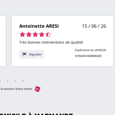
Antoinette ARESI
15 / 06 / 26
Note
de
Très bonnes interventions de qualité
4,5
Expérience du 26/05/26
sur
Signaler
VITADOM MARMANDE
9
avis
la solution d'avis clients