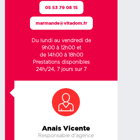
05 53 79 08 15
marmande@vitadom.fr
Du lundi au vendredi de
9h00 à 12h00 et
de 14h00 à 18h00
Prestations disponibles
24h/24, 7 jours sur 7
Anais Vicente
Responsable d'agence