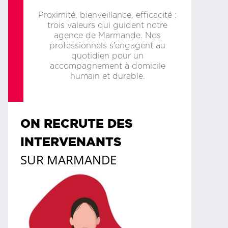
Proximité, bienveillance, efficacité :
trois valeurs qui guident notre
agence de Marmande. Nos
professionnels s’engagent au
quotidien pour un
accompagnement à domicile
humain et durable.
ON RECRUTE DES
INTERVENANTS
SUR
MARMANDE