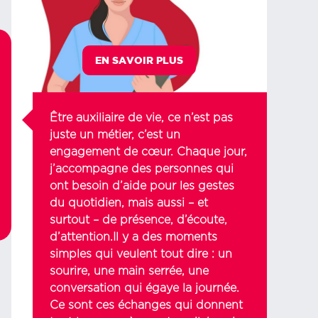
EN SAVOIR PLUS
Être auxiliaire de vie, ce n’est pas
juste un métier, c’est un
engagement de cœur. Chaque jour,
j’accompagne des personnes qui
ont besoin d’aide pour les gestes
du quotidien, mais aussi – et
surtout – de présence, d’écoute,
d’attention.Il y a des moments
simples qui veulent tout dire : un
sourire, une main serrée, une
conversation qui égaye la journée.
Ce sont ces échanges qui donnent