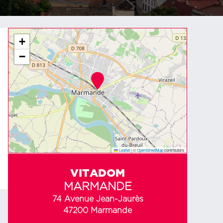
+
−
Leaflet
|
©
OpenStreetMap
contributors
VITADOM
MARMANDE
74 Avenue Jean-Jaurès
47200 Marmande