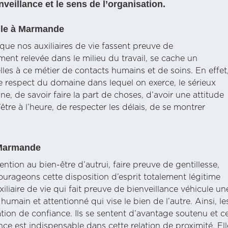
veillance et le sens de l’organisation.
ile à Marmande
ue nos auxiliaires de vie fassent preuve de
ment relevée dans le milieu du travail, se cache un
lles à ce métier de contacts humains et de soins. En effet
le respect du domaine dans lequel on exerce, le sérieux
e, de savoir faire la part de choses, d’avoir une attitude
tre à l’heure, de respecter les délais, de se montrer
 Marmande
tention au bien-être d’autrui, faire preuve de gentillesse,
ageons cette disposition d’esprit totalement légitime
xiliaire de vie qui fait preuve de bienveillance véhicule un
main et attentionné qui vise le bien de l’autre. Ainsi, le
ation de confiance. Ils se sentent d’avantage soutenu et c
nce est indispensable dans cette relation de proximité. Ell