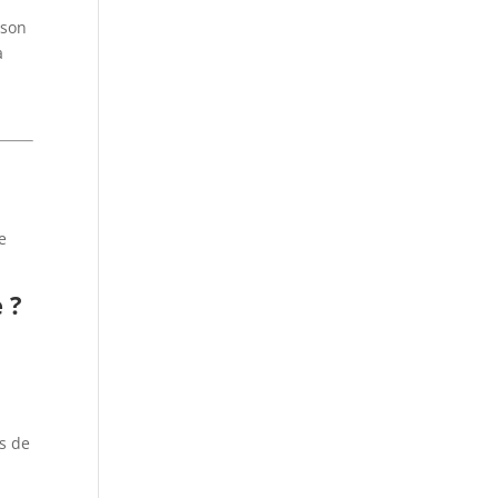
 son
a
e
 ?
ns de