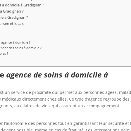
s à domicile à Gradignan ?
 à Gradignan ?
le à Gradignan ?
isée et locale
 agence à domicile ?
icier des soins à domicile ?
bles ?
ne
agence de soins à domicile à
st un service de proximité qui permet aux personnes âgées, mala
s médicaux directement chez elles. Ce type d’agence regroupe des
ignants, auxiliaires de vie – qui assurent un accompagnement
er l’autonomie des personnes tout en garantissant leur sécurité et 
té devient possible, même en cas de fragilité. Les interventions peu