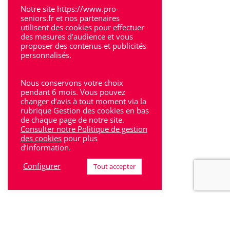
Villeneuve-Sur-Lot
Notre site https://www.pro-
seniors.fr et nos partenaires
utilisent des cookies pour effectuer
des mesures d’audience et vous
proposer des contenus et publicités
personnalisés.
Rhône-Alpes
Nous conservons votre choix
Bron
pendant 6 mois. Vous pouvez
changer d’avis à tout moment via la
rubrique Gestion des cookies en bas
Lyon
de chaque page de notre site.
Consulter notre Politique de gestion
Lyon 6
des cookies
pour plus
d’information.
Villeurbanne
Configurer
Tout accepter
Calluire
Décines
Saint-Etienne
Villefranche-sur-Saône