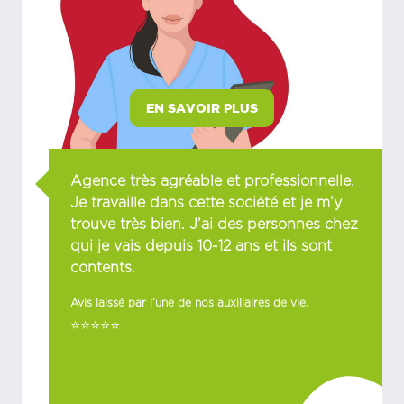
EN SAVOIR PLUS
Agence très agréable et professionnelle.
Je travaille dans cette société et je m’y
trouve très bien. J’ai des personnes chez
qui je vais depuis 10-12 ans et ils sont
contents.
Avis laissé par l’une de nos auxiliaires de vie.
⭐⭐⭐⭐⭐