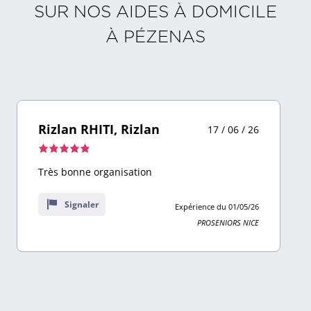
SUR NOS AIDES À DOMICILE
À
PÉZENAS
Rizlan RHITI, Rizlan
17 / 06 / 26
Note
de
Très bonne organisation
5,0
sur
Signaler
Expérience du 01/05/26
10
PROSENIORS NICE
avis