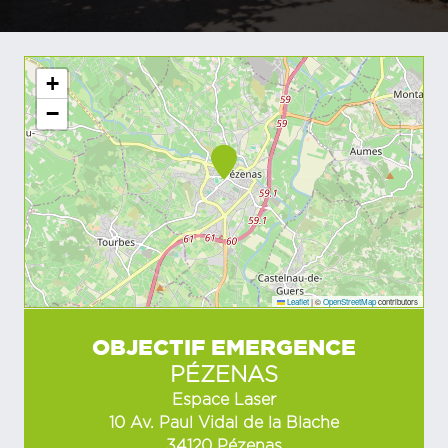
+
−
Leaflet
|
©
OpenStreetMap
contributors
OBJECTIF EMERGENCE
PÉZENAS
Espace Laser
10 Av. Paul Vidal de la Blache
34120 Pézenas