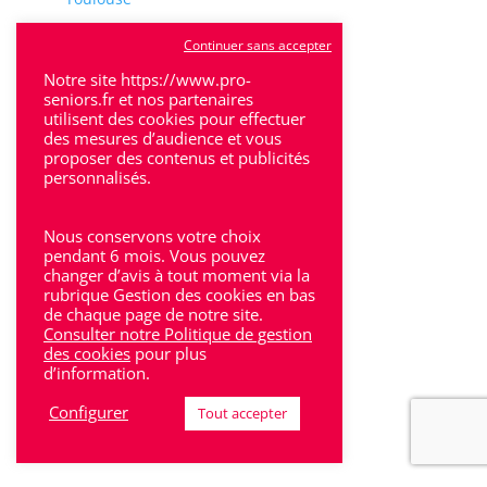
Tulle
Continuer sans accepter
Villeneuve-Sur-Lot
Notre site https://www.pro-
seniors.fr et nos partenaires
utilisent des cookies pour effectuer
des mesures d’audience et vous
proposer des contenus et publicités
personnalisés.
Rhône-Alpes
Nous conservons votre choix
Bron
pendant 6 mois. Vous pouvez
changer d’avis à tout moment via la
rubrique Gestion des cookies en bas
Lyon
de chaque page de notre site.
Consulter notre Politique de gestion
Lyon 6
des cookies
pour plus
d’information.
Villeurbanne
Configurer
Tout accepter
Calluire
Décines